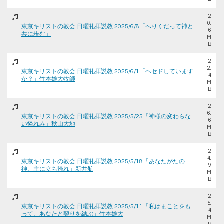
2
0.
東京キリストの教会 日曜礼拝説教 2025/6/8「へりくだって神と
6
共に歩む」
M
B
2
2.
東京キリストの教会 日曜礼拝説教 2025/6/1「ヘセドしています
4
か？」竹本雄大牧師
M
B
2
6.
東京キリストの教会 日曜礼拝説教 2025/5/25「神様の変わらな
6
い憐れみ」秋山大地
M
B
2
4.
東京キリストの教会 日曜礼拝説教 2025/5/18「あなたがたの
9
神、主に立ち帰れ」新井航
M
B
2
5.
東京キリストの教会 日曜礼拝説教 2025/5/11「私はまことをも
4
って、あなたと契りを結ぶ」竹本雄大
M