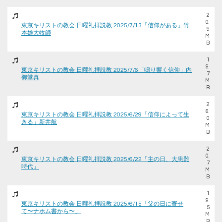
2
0.
東京キリストの教会 日曜礼拝説教 2025/7/13「信仰がある」竹
9
本雄大牧師
M
B
1
9.
東京キリストの教会 日曜礼拝説教 2025/7/6「鳴り響く信仰」内
7
御堂真
M
B
2
6.
東京キリストの教会 日曜礼拝説教 2025/6/29「信仰によって生
0
きる」新井航
M
B
2
0.
東京キリストの教会 日曜礼拝説教 2025/6/22「主の日、大患難
7
時代」
M
B
1
9.
東京キリストの教会 日曜礼拝説教 2025/6/15「父の日に寄せ
5
て〜ナホム書から〜」
M
B