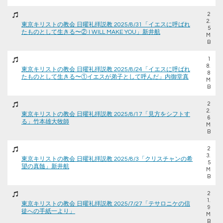
2
2.
東京キリストの教会 日曜礼拝説教 2025/8/31「イエスに呼ばれ
5
たものとして生きる〜② I WILL MAKE YOU」新井航
M
B
1
8.
東京キリストの教会 日曜礼拝説教 2025/8/24「イエスに呼ばれ
8
たものとして生きる〜①イエスが弟子として呼んだ」内御堂真
M
B
2
2.
東京キリストの教会 日曜礼拝説教 2025/8/17「見方をシフトす
6
る」竹本雄大牧師
M
B
2
3.
東京キリストの教会 日曜礼拝説教 2025/8/3「クリスチャンの希
5
望の真髄」新井航
M
B
2
1.
東京キリストの教会 日曜礼拝説教 2025/7/27「テサロニケの信
9
徒への手紙一より」
M
B