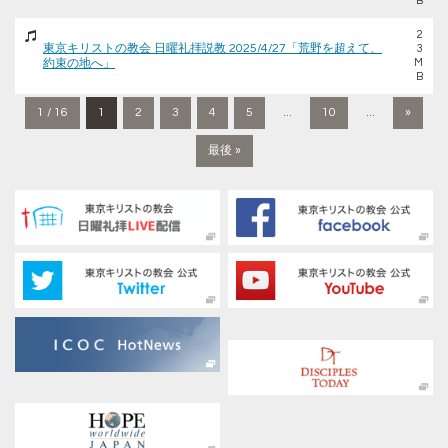
B
2
東京キリストの教会 日曜礼拝説教 2025/4/27「荒野を超えて、
3
約束の地へ」
M
B
1 / 16
1
2
3
4
5
...
10
...
»
最後 »