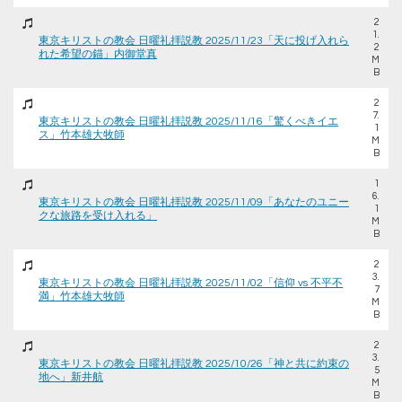
2
1.
東京キリストの教会 日曜礼拝説教 2025/11/23「天に投げ入れら
2
れた希望の錨」内御堂真
M
B
2
7.
東京キリストの教会 日曜礼拝説教 2025/11/16「驚くべきイエ
1
ス」竹本雄大牧師
M
B
1
6.
東京キリストの教会 日曜礼拝説教 2025/11/09「あなたのユニー
1
クな旅路を受け入れる」
M
B
2
3.
東京キリストの教会 日曜礼拝説教 2025/11/02「信仰 vs 不平不
7
満」竹本雄大牧師
M
B
2
3.
東京キリストの教会 日曜礼拝説教 2025/10/26「神と共に約束の
5
地へ」新井航
M
B