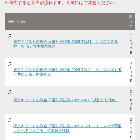
※再生すると音声が流れます。音量にはご注意ください。
Si
File name
z
e
2
0.
東京キリストの教会 日曜礼拝説教 2025/12/21「クリスマス礼
7
拝：With」竹本雄大牧師
M
B
1
9.
東京キリストの教会 日曜礼拝説教 2025/12/14「イエスは探す者
1
と共にいる」内御堂真
M
B
2
1.
東京キリストの教会 日曜礼拝説教 2025/12/7「成熟した信仰」
8
M
B
2
7.
東京キリストの教会 日曜礼拝説教 2025/11/30「イエスの十字架
3
はすべてにまさる」竹本雄大牧師
M
B