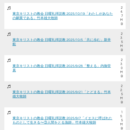
2
4.
東京キリストの教会 日曜礼拝説教 2025/10/19「わたしがあなた
7
の嗣業である」竹本雄大牧師
M
B
2
3.
東京キリストの教会 日曜礼拝説教 2025/10/5「共に歩む」新井
5
航
M
B
2
3.
東京キリストの教会 日曜礼拝説教 2025/9/28「整える」内御堂
0
真
M
B
2
2.
東京キリストの教会 日曜礼拝説教 2025/9/21「とどまる」竹本
5
雄大牧師
M
B
1
9.
東京キリストの教会 日曜礼拝説教 2025/9/7「イエスに呼ばれた
5
ものとして生きる〜③人間をとる漁師」竹本雄大牧師
M
B