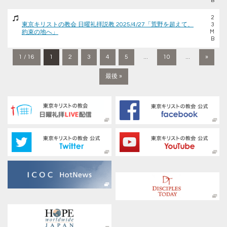
B
2
東京キリストの教会 日曜礼拝説教 2025/4/27「荒野を超えて、
3
約束の地へ」
M
B
1 / 16
1
2
3
4
5
...
10
...
»
最後 »