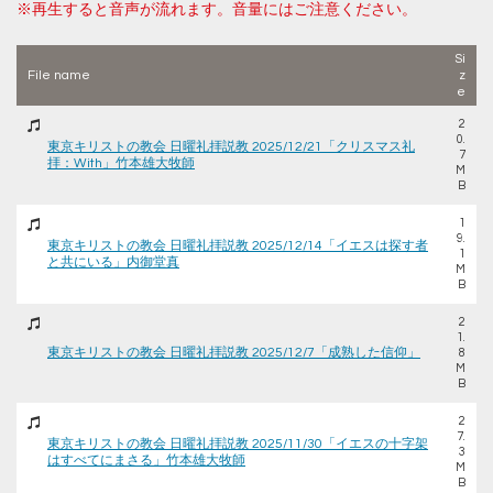
※再生すると音声が流れます。音量にはご注意ください。
Si
File name
z
e
2
0.
東京キリストの教会 日曜礼拝説教 2025/12/21「クリスマス礼
7
拝：With」竹本雄大牧師
M
B
1
9.
東京キリストの教会 日曜礼拝説教 2025/12/14「イエスは探す者
1
と共にいる」内御堂真
M
B
2
1.
東京キリストの教会 日曜礼拝説教 2025/12/7「成熟した信仰」
8
M
B
2
7.
東京キリストの教会 日曜礼拝説教 2025/11/30「イエスの十字架
3
はすべてにまさる」竹本雄大牧師
M
B