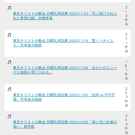
2
1.
東京キリストの教会 日曜礼拝説教 2025/11/23「天に投げ入れら
2
れた希望の錨」内御堂真
M
B
2
7.
東京キリストの教会 日曜礼拝説教 2025/11/16「驚くべきイエ
1
ス」竹本雄大牧師
M
B
1
6.
東京キリストの教会 日曜礼拝説教 2025/11/09「あなたのユニー
1
クな旅路を受け入れる」
M
B
2
3.
東京キリストの教会 日曜礼拝説教 2025/11/02「信仰 vs 不平不
7
満」竹本雄大牧師
M
B
2
3.
東京キリストの教会 日曜礼拝説教 2025/10/26「神と共に約束の
5
地へ」新井航
M
B