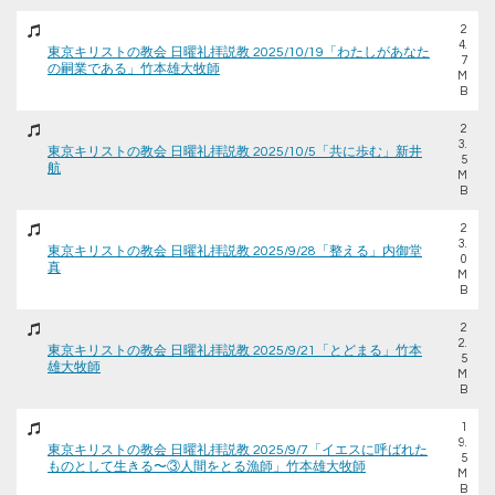
2
4.
東京キリストの教会 日曜礼拝説教 2025/10/19「わたしがあなた
7
の嗣業である」竹本雄大牧師
M
B
2
3.
東京キリストの教会 日曜礼拝説教 2025/10/5「共に歩む」新井
5
航
M
B
2
3.
東京キリストの教会 日曜礼拝説教 2025/9/28「整える」内御堂
0
真
M
B
2
2.
東京キリストの教会 日曜礼拝説教 2025/9/21「とどまる」竹本
5
雄大牧師
M
B
1
9.
東京キリストの教会 日曜礼拝説教 2025/9/7「イエスに呼ばれた
5
ものとして生きる〜③人間をとる漁師」竹本雄大牧師
M
B