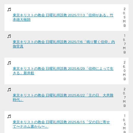
2
0.
東京キリストの教会 日曜礼拝説教 2025/7/13「信仰がある」竹
9
本雄大牧師
M
B
1
9.
東京キリストの教会 日曜礼拝説教 2025/7/6「鳴り響く信仰」内
7
御堂真
M
B
2
6.
東京キリストの教会 日曜礼拝説教 2025/6/29「信仰によって生
0
きる」新井航
M
B
2
0.
東京キリストの教会 日曜礼拝説教 2025/6/22「主の日、大患難
7
時代」
M
B
1
9.
東京キリストの教会 日曜礼拝説教 2025/6/15「父の日に寄せ
5
て〜ナホム書から〜」
M
B