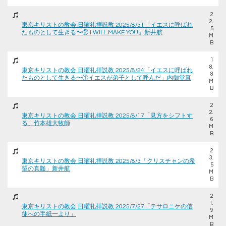
2
2.
東京キリストの教会 日曜礼拝説教 2025/8/31「イエスに呼ばれ
5
たものとして生きる〜② I WILL MAKE YOU」新井航
M
B
1
8.
東京キリストの教会 日曜礼拝説教 2025/8/24「イエスに呼ばれ
8
たものとして生きる〜①イエスが弟子として呼んだ」内御堂真
M
B
2
2.
東京キリストの教会 日曜礼拝説教 2025/8/17「見方をシフトす
6
る」竹本雄大牧師
M
B
2
3.
東京キリストの教会 日曜礼拝説教 2025/8/3「クリスチャンの希
5
望の真髄」新井航
M
B
2
1.
東京キリストの教会 日曜礼拝説教 2025/7/27「テサロニケの信
9
徒への手紙一より」
M
B