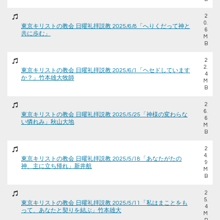
2
0.
東京キリストの教会 日曜礼拝説教 2025/6/8「へりくだって神と
6
共に歩む」
M
B
2
2.
東京キリストの教会 日曜礼拝説教 2025/6/1「ヘセドしています
4
か？」竹本雄大牧師
M
B
2
6.
東京キリストの教会 日曜礼拝説教 2025/5/25「神様の変わらな
6
い憐れみ」秋山大地
M
B
2
4.
東京キリストの教会 日曜礼拝説教 2025/5/18「あなたがたの
9
神、主に立ち帰れ」新井航
M
B
2
5.
東京キリストの教会 日曜礼拝説教 2025/5/11「私はまことをも
4
って、あなたと契りを結ぶ」竹本雄大
M