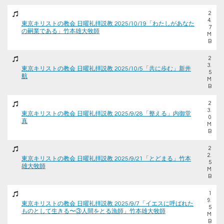
2
4.
東京キリストの教会 日曜礼拝説教 2025/10/19「わたしがあなた
7
の嗣業である」竹本雄大牧師
M
B
2
3.
東京キリストの教会 日曜礼拝説教 2025/10/5「共に歩む」新井
5
航
M
B
2
3.
東京キリストの教会 日曜礼拝説教 2025/9/28「整える」内御堂
0
真
M
B
2
2.
東京キリストの教会 日曜礼拝説教 2025/9/21「とどまる」竹本
5
雄大牧師
M
B
1
9.
東京キリストの教会 日曜礼拝説教 2025/9/7「イエスに呼ばれた
5
ものとして生きる〜③人間をとる漁師」竹本雄大牧師
M
B