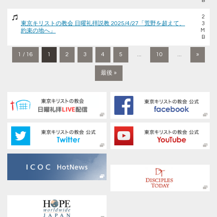
B
2
東京キリストの教会 日曜礼拝説教 2025/4/27「荒野を超えて、
3
約束の地へ」
M
B
1 / 16
1
2
3
4
5
...
10
...
»
最後 »