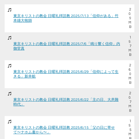
2
0.
東京キリストの教会 日曜礼拝説教 2025/7/13「信仰がある」竹
9
本雄大牧師
M
B
1
9.
東京キリストの教会 日曜礼拝説教 2025/7/6「鳴り響く信仰」内
7
御堂真
M
B
2
6.
東京キリストの教会 日曜礼拝説教 2025/6/29「信仰によって生
0
きる」新井航
M
B
2
0.
東京キリストの教会 日曜礼拝説教 2025/6/22「主の日、大患難
7
時代」
M
B
1
9.
東京キリストの教会 日曜礼拝説教 2025/6/15「父の日に寄せ
5
て〜ナホム書から〜」
M
B