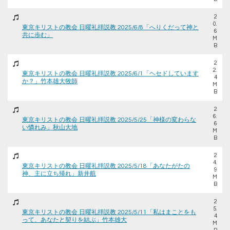
2
0.
東京キリストの教会 日曜礼拝説教 2025/6/8「へりくだって神と
6
共に歩む」
M
B
2
2.
東京キリストの教会 日曜礼拝説教 2025/6/1「ヘセドしています
4
か？」竹本雄大牧師
M
B
2
6.
東京キリストの教会 日曜礼拝説教 2025/5/25「神様の変わらな
6
い憐れみ」秋山大地
M
B
2
4.
東京キリストの教会 日曜礼拝説教 2025/5/18「あなたがたの
9
神、主に立ち帰れ」新井航
M
B
2
5.
東京キリストの教会 日曜礼拝説教 2025/5/11「私はまことをも
4
って、あなたと契りを結ぶ」竹本雄大
M