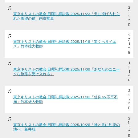
2
1.
東京キリストの教会 日曜礼拝説教 2025/11/23「天に投げ入れら
2
れた希望の錨」内御堂真
M
B
2
7.
東京キリストの教会 日曜礼拝説教 2025/11/16「驚くべきイエ
1
ス」竹本雄大牧師
M
B
1
6.
東京キリストの教会 日曜礼拝説教 2025/11/09「あなたのユニー
1
クな旅路を受け入れる」
M
B
2
3.
東京キリストの教会 日曜礼拝説教 2025/11/02「信仰 vs 不平不
7
満」竹本雄大牧師
M
B
2
3.
東京キリストの教会 日曜礼拝説教 2025/10/26「神と共に約束の
5
地へ」新井航
M
B