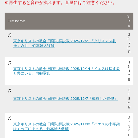
※再生すると音声が流れます。音量にはご注意ください。
Si
File name
z
e
2
0.
東京キリストの教会 日曜礼拝説教 2025/12/21「クリスマス礼
7
拝：With」竹本雄大牧師
M
B
1
9.
東京キリストの教会 日曜礼拝説教 2025/12/14「イエスは探す者
1
と共にいる」内御堂真
M
B
2
1.
東京キリストの教会 日曜礼拝説教 2025/12/7「成熟した信仰」
8
M
B
2
7.
東京キリストの教会 日曜礼拝説教 2025/11/30「イエスの十字架
3
はすべてにまさる」竹本雄大牧師
M
B