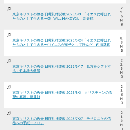
2
2.
東京キリストの教会 日曜礼拝説教 2025/8/31「イエスに呼ばれ
5
たものとして生きる〜② I WILL MAKE YOU」新井航
M
B
1
8.
東京キリストの教会 日曜礼拝説教 2025/8/24「イエスに呼ばれ
8
たものとして生きる〜①イエスが弟子として呼んだ」内御堂真
M
B
2
2.
東京キリストの教会 日曜礼拝説教 2025/8/17「見方をシフトす
6
る」竹本雄大牧師
M
B
2
3.
東京キリストの教会 日曜礼拝説教 2025/8/3「クリスチャンの希
5
望の真髄」新井航
M
B
2
1.
東京キリストの教会 日曜礼拝説教 2025/7/27「テサロニケの信
9
徒への手紙一より」
M
B