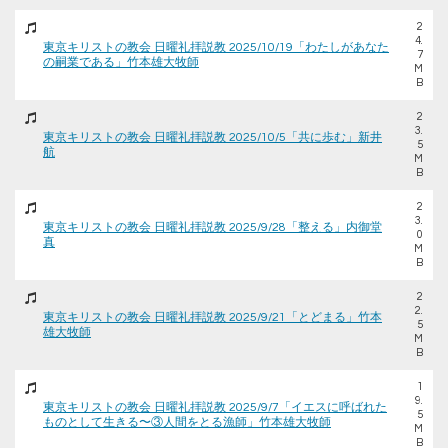
2
4.
東京キリストの教会 日曜礼拝説教 2025/10/19「わたしがあなた
7
の嗣業である」竹本雄大牧師
M
B
2
3.
東京キリストの教会 日曜礼拝説教 2025/10/5「共に歩む」新井
5
航
M
B
2
3.
東京キリストの教会 日曜礼拝説教 2025/9/28「整える」内御堂
0
真
M
B
2
2.
東京キリストの教会 日曜礼拝説教 2025/9/21「とどまる」竹本
5
雄大牧師
M
B
1
9.
東京キリストの教会 日曜礼拝説教 2025/9/7「イエスに呼ばれた
5
ものとして生きる〜③人間をとる漁師」竹本雄大牧師
M
B