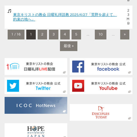
B
2
東京キリストの教会 日曜礼拝説教 2025/4/27「荒野を超えて、
3
約束の地へ」
M
B
1 / 16
1
2
3
4
5
...
10
...
»
最後 »