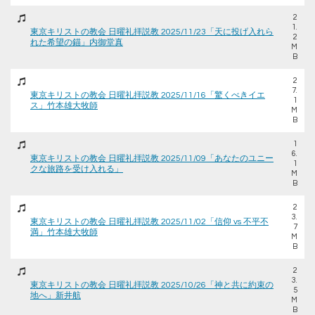
2
1.
東京キリストの教会 日曜礼拝説教 2025/11/23「天に投げ入れら
2
れた希望の錨」内御堂真
M
B
2
7.
東京キリストの教会 日曜礼拝説教 2025/11/16「驚くべきイエ
1
ス」竹本雄大牧師
M
B
1
6.
東京キリストの教会 日曜礼拝説教 2025/11/09「あなたのユニー
1
クな旅路を受け入れる」
M
B
2
3.
東京キリストの教会 日曜礼拝説教 2025/11/02「信仰 vs 不平不
7
満」竹本雄大牧師
M
B
2
3.
東京キリストの教会 日曜礼拝説教 2025/10/26「神と共に約束の
5
地へ」新井航
M
B