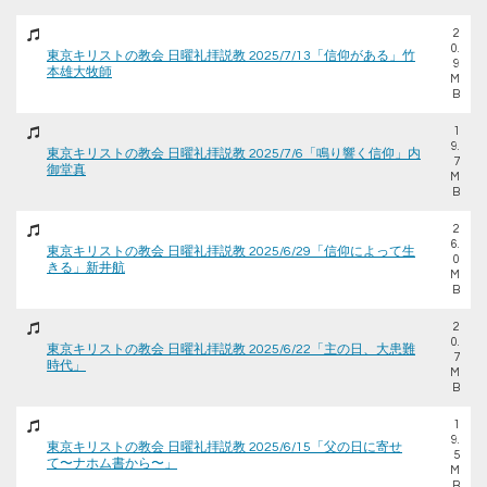
2
0.
東京キリストの教会 日曜礼拝説教 2025/7/13「信仰がある」竹
9
本雄大牧師
M
B
1
9.
東京キリストの教会 日曜礼拝説教 2025/7/6「鳴り響く信仰」内
7
御堂真
M
B
2
6.
東京キリストの教会 日曜礼拝説教 2025/6/29「信仰によって生
0
きる」新井航
M
B
2
0.
東京キリストの教会 日曜礼拝説教 2025/6/22「主の日、大患難
7
時代」
M
B
1
9.
東京キリストの教会 日曜礼拝説教 2025/6/15「父の日に寄せ
5
て〜ナホム書から〜」
M
B