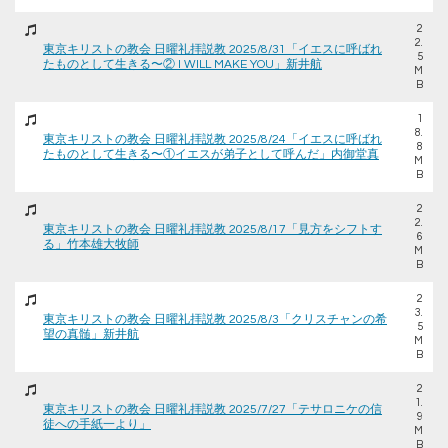
2
2.
東京キリストの教会 日曜礼拝説教 2025/8/31「イエスに呼ばれ
5
たものとして生きる〜② I WILL MAKE YOU」新井航
M
B
1
8.
東京キリストの教会 日曜礼拝説教 2025/8/24「イエスに呼ばれ
8
たものとして生きる〜①イエスが弟子として呼んだ」内御堂真
M
B
2
2.
東京キリストの教会 日曜礼拝説教 2025/8/17「見方をシフトす
6
る」竹本雄大牧師
M
B
2
3.
東京キリストの教会 日曜礼拝説教 2025/8/3「クリスチャンの希
5
望の真髄」新井航
M
B
2
1.
東京キリストの教会 日曜礼拝説教 2025/7/27「テサロニケの信
9
徒への手紙一より」
M
B