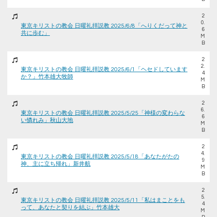
2
0.
東京キリストの教会 日曜礼拝説教 2025/6/8「へりくだって神と
6
共に歩む」
M
B
2
2.
東京キリストの教会 日曜礼拝説教 2025/6/1「ヘセドしています
4
か？」竹本雄大牧師
M
B
2
6.
東京キリストの教会 日曜礼拝説教 2025/5/25「神様の変わらな
6
い憐れみ」秋山大地
M
B
2
4.
東京キリストの教会 日曜礼拝説教 2025/5/18「あなたがたの
9
神、主に立ち帰れ」新井航
M
B
2
5.
東京キリストの教会 日曜礼拝説教 2025/5/11「私はまことをも
4
って、あなたと契りを結ぶ」竹本雄大
M