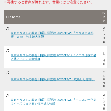
※再生すると音声が流れます。音量にはご注意ください。
Si
File name
z
e
2
0.
東京キリストの教会 日曜礼拝説教 2025/12/21「クリスマス礼
7
拝：With」竹本雄大牧師
M
B
1
9.
東京キリストの教会 日曜礼拝説教 2025/12/14「イエスは探す者
1
と共にいる」内御堂真
M
B
2
1.
東京キリストの教会 日曜礼拝説教 2025/12/7「成熟した信仰」
8
M
B
2
7.
東京キリストの教会 日曜礼拝説教 2025/11/30「イエスの十字架
3
はすべてにまさる」竹本雄大牧師
M
B