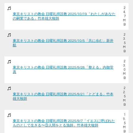
2
4.
東京キリストの教会 日曜礼拝説教 2025/10/19「わたしがあなた
7
の嗣業である」竹本雄大牧師
M
B
2
3.
東京キリストの教会 日曜礼拝説教 2025/10/5「共に歩む」新井
5
航
M
B
2
3.
東京キリストの教会 日曜礼拝説教 2025/9/28「整える」内御堂
0
真
M
B
2
2.
東京キリストの教会 日曜礼拝説教 2025/9/21「とどまる」竹本
5
雄大牧師
M
B
1
9.
東京キリストの教会 日曜礼拝説教 2025/9/7「イエスに呼ばれた
5
ものとして生きる〜③人間をとる漁師」竹本雄大牧師
M
B