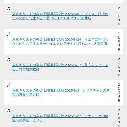
2
2.
東京キリストの教会 日曜礼拝説教 2025/8/31「イエスに呼ばれ
5
たものとして生きる〜② I WILL MAKE YOU」新井航
M
B
1
8.
東京キリストの教会 日曜礼拝説教 2025/8/24「イエスに呼ばれ
8
たものとして生きる〜①イエスが弟子として呼んだ」内御堂真
M
B
2
2.
東京キリストの教会 日曜礼拝説教 2025/8/17「見方をシフトす
6
る」竹本雄大牧師
M
B
2
3.
東京キリストの教会 日曜礼拝説教 2025/8/3「クリスチャンの希
5
望の真髄」新井航
M
B
2
1.
東京キリストの教会 日曜礼拝説教 2025/7/27「テサロニケの信
9
徒への手紙一より」
M
B