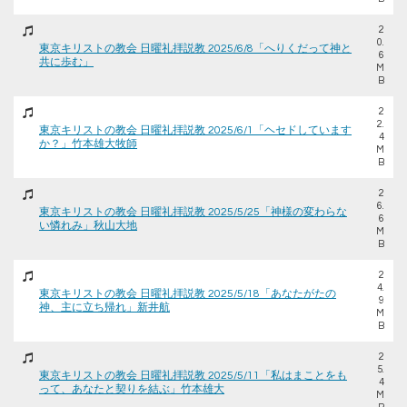
2
0.
東京キリストの教会 日曜礼拝説教 2025/6/8「へりくだって神と
6
共に歩む」
M
B
2
2.
東京キリストの教会 日曜礼拝説教 2025/6/1「ヘセドしています
4
か？」竹本雄大牧師
M
B
2
6.
東京キリストの教会 日曜礼拝説教 2025/5/25「神様の変わらな
6
い憐れみ」秋山大地
M
B
2
4.
東京キリストの教会 日曜礼拝説教 2025/5/18「あなたがたの
9
神、主に立ち帰れ」新井航
M
B
2
5.
東京キリストの教会 日曜礼拝説教 2025/5/11「私はまことをも
4
って、あなたと契りを結ぶ」竹本雄大
M