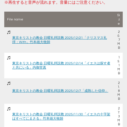
※再生すると音声が流れます。音量にはご注意ください。
Si
File name
z
e
2
0.
東京キリストの教会 日曜礼拝説教 2025/12/21「クリスマス礼
7
拝：With」竹本雄大牧師
M
B
1
9.
東京キリストの教会 日曜礼拝説教 2025/12/14「イエスは探す者
1
と共にいる」内御堂真
M
B
2
1.
東京キリストの教会 日曜礼拝説教 2025/12/7「成熟した信仰」
8
M
B
2
7.
東京キリストの教会 日曜礼拝説教 2025/11/30「イエスの十字架
3
はすべてにまさる」竹本雄大牧師
M
B