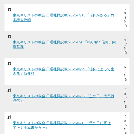
2
0.
東京キリストの教会 日曜礼拝説教 2025/7/13「信仰がある」竹
9
本雄大牧師
M
B
1
9.
東京キリストの教会 日曜礼拝説教 2025/7/6「鳴り響く信仰」内
7
御堂真
M
B
2
6.
東京キリストの教会 日曜礼拝説教 2025/6/29「信仰によって生
0
きる」新井航
M
B
2
0.
東京キリストの教会 日曜礼拝説教 2025/6/22「主の日、大患難
7
時代」
M
B
1
9.
東京キリストの教会 日曜礼拝説教 2025/6/15「父の日に寄せ
5
て〜ナホム書から〜」
M
B