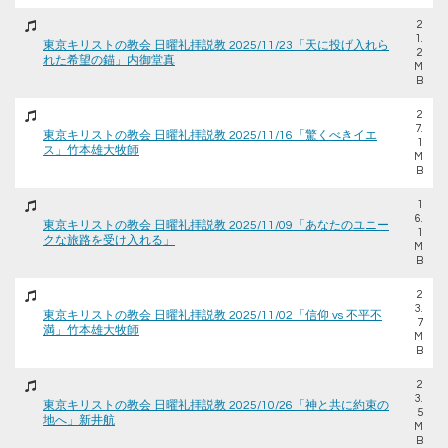
2
1.
東京キリストの教会 日曜礼拝説教 2025/11/23「天に投げ入れら
2
れた希望の錨」内御堂真
M
B
2
7.
東京キリストの教会 日曜礼拝説教 2025/11/16「驚くべきイエ
1
ス」竹本雄大牧師
M
B
1
6.
東京キリストの教会 日曜礼拝説教 2025/11/09「あなたのユニー
1
クな旅路を受け入れる」
M
B
2
3.
東京キリストの教会 日曜礼拝説教 2025/11/02「信仰 vs 不平不
7
満」竹本雄大牧師
M
B
2
3.
東京キリストの教会 日曜礼拝説教 2025/10/26「神と共に約束の
5
地へ」新井航
M
B