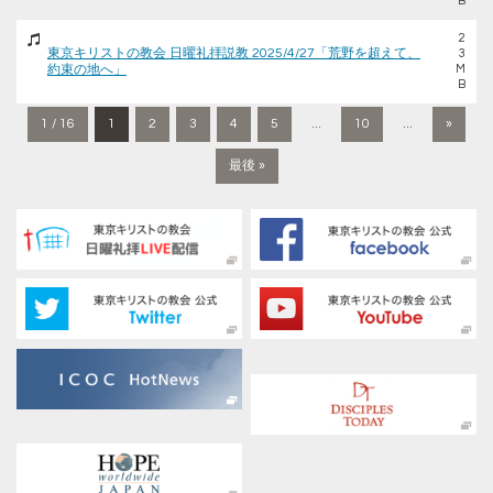
B
2
東京キリストの教会 日曜礼拝説教 2025/4/27「荒野を超えて、
3
約束の地へ」
M
B
1 / 16
1
2
3
4
5
...
10
...
»
最後 »