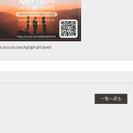
ps://youtu.be/ApDphqMJbw0
一覧へ戻る