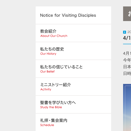
2
4/
4月
今
日
日時