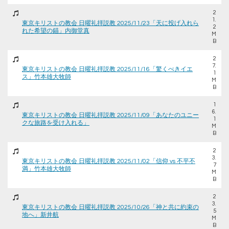
2
1.
東京キリストの教会 日曜礼拝説教 2025/11/23「天に投げ入れら
2
れた希望の錨」内御堂真
M
B
2
7.
東京キリストの教会 日曜礼拝説教 2025/11/16「驚くべきイエ
1
ス」竹本雄大牧師
M
B
1
6.
東京キリストの教会 日曜礼拝説教 2025/11/09「あなたのユニー
1
クな旅路を受け入れる」
M
B
2
3.
東京キリストの教会 日曜礼拝説教 2025/11/02「信仰 vs 不平不
7
満」竹本雄大牧師
M
B
2
3.
東京キリストの教会 日曜礼拝説教 2025/10/26「神と共に約束の
5
地へ」新井航
M
B