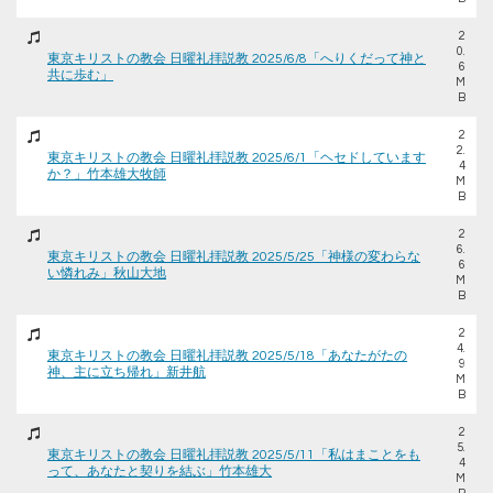
2
0.
東京キリストの教会 日曜礼拝説教 2025/6/8「へりくだって神と
6
共に歩む」
M
B
2
2.
東京キリストの教会 日曜礼拝説教 2025/6/1「ヘセドしています
4
か？」竹本雄大牧師
M
B
2
6.
東京キリストの教会 日曜礼拝説教 2025/5/25「神様の変わらな
6
い憐れみ」秋山大地
M
B
2
4.
東京キリストの教会 日曜礼拝説教 2025/5/18「あなたがたの
9
神、主に立ち帰れ」新井航
M
B
2
5.
東京キリストの教会 日曜礼拝説教 2025/5/11「私はまことをも
4
って、あなたと契りを結ぶ」竹本雄大
M