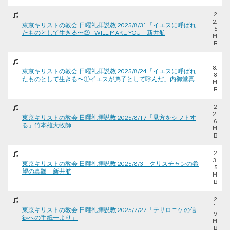
2
2.
東京キリストの教会 日曜礼拝説教 2025/8/31「イエスに呼ばれ
5
たものとして生きる〜② I WILL MAKE YOU」新井航
M
B
1
8.
東京キリストの教会 日曜礼拝説教 2025/8/24「イエスに呼ばれ
8
たものとして生きる〜①イエスが弟子として呼んだ」内御堂真
M
B
2
2.
東京キリストの教会 日曜礼拝説教 2025/8/17「見方をシフトす
6
る」竹本雄大牧師
M
B
2
3.
東京キリストの教会 日曜礼拝説教 2025/8/3「クリスチャンの希
5
望の真髄」新井航
M
B
2
1.
東京キリストの教会 日曜礼拝説教 2025/7/27「テサロニケの信
9
徒への手紙一より」
M
B