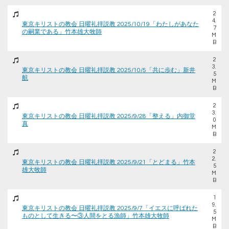
2
4.
東京キリストの教会 日曜礼拝説教 2025/10/19「わたしがあなた
7
の嗣業である」竹本雄大牧師
M
B
2
3.
東京キリストの教会 日曜礼拝説教 2025/10/5「共に歩む」新井
5
航
M
B
2
3.
東京キリストの教会 日曜礼拝説教 2025/9/28「整える」内御堂
0
真
M
B
2
2.
東京キリストの教会 日曜礼拝説教 2025/9/21「とどまる」竹本
5
雄大牧師
M
B
1
9.
東京キリストの教会 日曜礼拝説教 2025/9/7「イエスに呼ばれた
5
ものとして生きる〜③人間をとる漁師」竹本雄大牧師
M
B