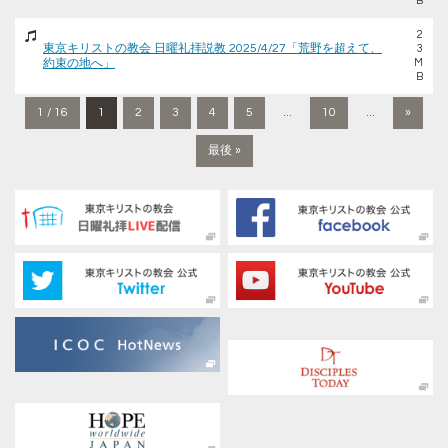
B
2
東京キリストの教会 日曜礼拝説教 2025/4/27「荒野を超えて、
3
約束の地へ」
M
B
1 / 16
1
2
3
4
5
...
10
...
»
最後 »