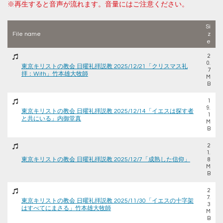
※再生すると音声が流れます。音量にはご注意ください。
Si
File name
z
e
2
0.
東京キリストの教会 日曜礼拝説教 2025/12/21「クリスマス礼
7
拝：With」竹本雄大牧師
M
B
1
9.
東京キリストの教会 日曜礼拝説教 2025/12/14「イエスは探す者
1
と共にいる」内御堂真
M
B
2
1.
東京キリストの教会 日曜礼拝説教 2025/12/7「成熟した信仰」
8
M
B
2
7.
東京キリストの教会 日曜礼拝説教 2025/11/30「イエスの十字架
3
はすべてにまさる」竹本雄大牧師
M
B