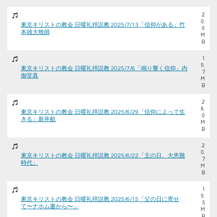
2
0.
東京キリストの教会 日曜礼拝説教 2025/7/13「信仰がある」竹
9
本雄大牧師
M
B
1
9.
東京キリストの教会 日曜礼拝説教 2025/7/6「鳴り響く信仰」内
7
御堂真
M
B
2
6.
東京キリストの教会 日曜礼拝説教 2025/6/29「信仰によって生
0
きる」新井航
M
B
2
0.
東京キリストの教会 日曜礼拝説教 2025/6/22「主の日、大患難
7
時代」
M
B
1
9.
東京キリストの教会 日曜礼拝説教 2025/6/15「父の日に寄せ
5
て〜ナホム書から〜」
M
B