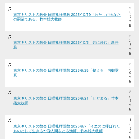
2
4.
東京キリストの教会 日曜礼拝説教 2025/10/19「わたしがあなた
7
の嗣業である」竹本雄大牧師
M
B
2
3.
東京キリストの教会 日曜礼拝説教 2025/10/5「共に歩む」新井
5
航
M
B
2
3.
東京キリストの教会 日曜礼拝説教 2025/9/28「整える」内御堂
0
真
M
B
2
2.
東京キリストの教会 日曜礼拝説教 2025/9/21「とどまる」竹本
5
雄大牧師
M
B
1
9.
東京キリストの教会 日曜礼拝説教 2025/9/7「イエスに呼ばれた
5
ものとして生きる〜③人間をとる漁師」竹本雄大牧師
M
B