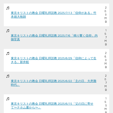
2
0.
東京キリストの教会 日曜礼拝説教 2025/7/13「信仰がある」竹
9
本雄大牧師
M
B
1
9.
東京キリストの教会 日曜礼拝説教 2025/7/6「鳴り響く信仰」内
7
御堂真
M
B
2
6.
東京キリストの教会 日曜礼拝説教 2025/6/29「信仰によって生
0
きる」新井航
M
B
2
0.
東京キリストの教会 日曜礼拝説教 2025/6/22「主の日、大患難
7
時代」
M
B
1
9.
東京キリストの教会 日曜礼拝説教 2025/6/15「父の日に寄せ
5
て〜ナホム書から〜」
M
B