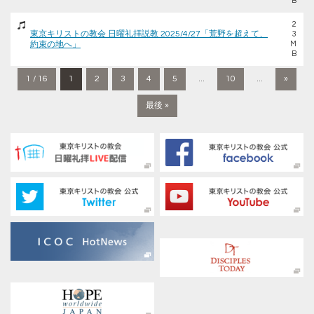
B
2
東京キリストの教会 日曜礼拝説教 2025/4/27「荒野を超えて、
3
約束の地へ」
M
B
1 / 16
1
2
3
4
5
...
10
...
»
最後 »