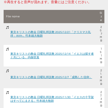
※再生すると音声が流れます。音量にはご注意ください。
Si
File name
z
e
2
0.
東京キリストの教会 日曜礼拝説教 2025/12/21「クリスマス礼
7
拝：With」竹本雄大牧師
M
B
1
9.
東京キリストの教会 日曜礼拝説教 2025/12/14「イエスは探す者
1
と共にいる」内御堂真
M
B
2
1.
東京キリストの教会 日曜礼拝説教 2025/12/7「成熟した信仰」
8
M
B
2
7.
東京キリストの教会 日曜礼拝説教 2025/11/30「イエスの十字架
3
はすべてにまさる」竹本雄大牧師
M
B