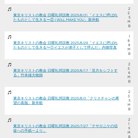
2
2.
東京キリストの教会 日曜礼拝説教 2025/8/31「イエスに呼ばれ
5
たものとして生きる〜② I WILL MAKE YOU」新井航
M
B
1
8.
東京キリストの教会 日曜礼拝説教 2025/8/24「イエスに呼ばれ
8
たものとして生きる〜①イエスが弟子として呼んだ」内御堂真
M
B
2
2.
東京キリストの教会 日曜礼拝説教 2025/8/17「見方をシフトす
6
る」竹本雄大牧師
M
B
2
3.
東京キリストの教会 日曜礼拝説教 2025/8/3「クリスチャンの希
5
望の真髄」新井航
M
B
2
1.
東京キリストの教会 日曜礼拝説教 2025/7/27「テサロニケの信
9
徒への手紙一より」
M
B