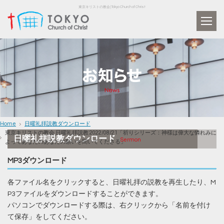
東京キリストの教会 | Tokyo Church of Christ
Home
日曜礼拝説教ダウンロード
東京キリストの教会 日曜礼拝説教 2022/08/21「祈りシリーズ：神様は偉大な憐れみに
日曜礼拝説教ダウンロード
Sermon
よってあなたのあなたの願いを聞いてくださる」
MP3ダウンロード
各ファイル名をクリックすると、日曜礼拝の説教を再生したり、M
P3ファイルをダウンロードすることができます。
パソコンでダウンロードする際は、右クリックから「名前を付け
て保存」をしてください。