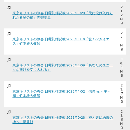
2
1.
東京キリストの教会 日曜礼拝説教 2025/11/23「天に投げ入れら
2
れた希望の錨」内御堂真
M
B
2
7.
東京キリストの教会 日曜礼拝説教 2025/11/16「驚くべきイエ
1
ス」竹本雄大牧師
M
B
1
6.
東京キリストの教会 日曜礼拝説教 2025/11/09「あなたのユニー
1
クな旅路を受け入れる」
M
B
2
3.
東京キリストの教会 日曜礼拝説教 2025/11/02「信仰 vs 不平不
7
満」竹本雄大牧師
M
B
2
3.
東京キリストの教会 日曜礼拝説教 2025/10/26「神と共に約束の
5
地へ」新井航
M
B