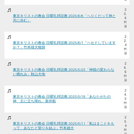
2
0.
東京キリストの教会 日曜礼拝説教 2025/6/8「へりくだって神と
6
共に歩む」
M
B
2
2.
東京キリストの教会 日曜礼拝説教 2025/6/1「ヘセドしています
4
か？」竹本雄大牧師
M
B
2
6.
東京キリストの教会 日曜礼拝説教 2025/5/25「神様の変わらな
6
い憐れみ」秋山大地
M
B
2
4.
東京キリストの教会 日曜礼拝説教 2025/5/18「あなたがたの
9
神、主に立ち帰れ」新井航
M
B
2
5.
東京キリストの教会 日曜礼拝説教 2025/5/11「私はまことをも
4
って、あなたと契りを結ぶ」竹本雄大
M