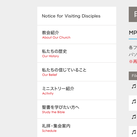
M
各
パ
※
Fi