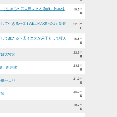
のとして生きる〜③人間をとる漁師」竹本雄
19.5M
B
生きる〜② I WILL MAKE YOU」新井
22.5M
B
ものとして生きる〜①イエスが弟子として呼ん
18.8M
B
22.6M
本雄大牧師
B
23.5M
真髄」新井航
B
21.9M
の手紙一より」
B
20.9M
牧師
B
19.7M
B