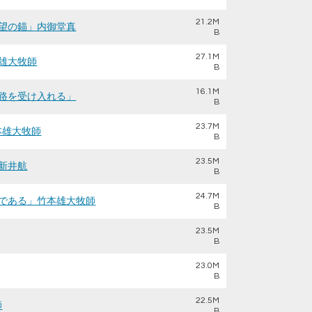
21.2M
た希望の錨」内御堂真
B
27.1M
本雄大牧師
B
16.1M
な旅路を受け入れる」
B
23.7M
竹本雄大牧師
B
23.5M
」新井航
B
24.7M
嗣業である」竹本雄大牧師
B
23.5M
B
23.0M
B
22.5M
師
B