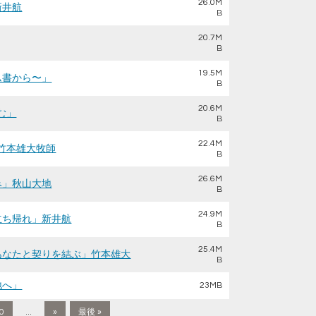
26.0M
新井航
B
20.7M
B
19.5M
ホム書から〜」
B
20.6M
む」
B
22.4M
」竹本雄大牧師
B
26.6M
れみ」秋山大地
B
24.9M
に立ち帰れ」新井航
B
25.4M
、あなたと契りを結ぶ」竹本雄大
B
地へ」
23MB
0
...
»
最後 »