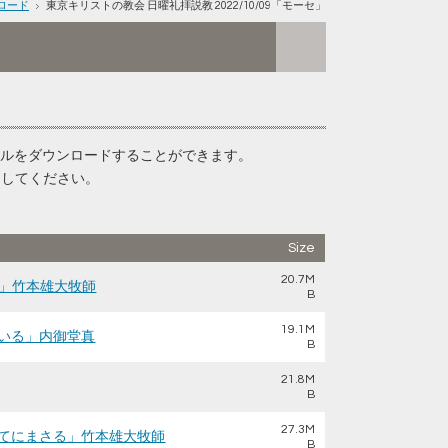
ロード
東京キリストの教会 日曜礼拝説教 2022/10/09「モーセ」
イルをダウンロードすることができます。
をしてください。
Size
20.7M
th」竹本雄大牧師
B
19.1M
にいる」内御堂真
B
21.8M
B
27.3M
すべてにまさる」竹本雄大牧師
B