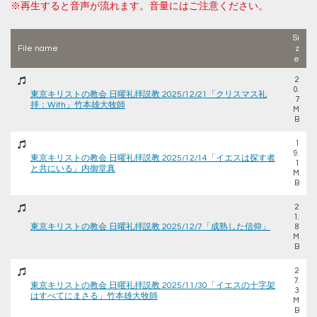
※再生すると音声が流れます。音量にはご注意ください。
Si
File name
z
e
2
0.
東京キリストの教会 日曜礼拝説教 2025/12/21「クリスマス礼
7
拝：With」竹本雄大牧師
M
B
1
9.
東京キリストの教会 日曜礼拝説教 2025/12/14「イエスは探す者
1
と共にいる」内御堂真
M
B
2
1.
東京キリストの教会 日曜礼拝説教 2025/12/7「成熟した信仰」
8
M
B
2
7.
東京キリストの教会 日曜礼拝説教 2025/11/30「イエスの十字架
3
はすべてにまさる」竹本雄大牧師
M
B