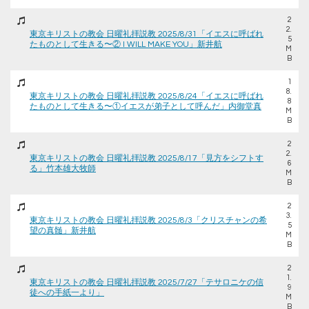
2
2.
東京キリストの教会 日曜礼拝説教 2025/8/31「イエスに呼ばれ
5
たものとして生きる〜② I WILL MAKE YOU」新井航
M
B
1
8.
東京キリストの教会 日曜礼拝説教 2025/8/24「イエスに呼ばれ
8
たものとして生きる〜①イエスが弟子として呼んだ」内御堂真
M
B
2
2.
東京キリストの教会 日曜礼拝説教 2025/8/17「見方をシフトす
6
る」竹本雄大牧師
M
B
2
3.
東京キリストの教会 日曜礼拝説教 2025/8/3「クリスチャンの希
5
望の真髄」新井航
M
B
2
1.
東京キリストの教会 日曜礼拝説教 2025/7/27「テサロニケの信
9
徒への手紙一より」
M
B