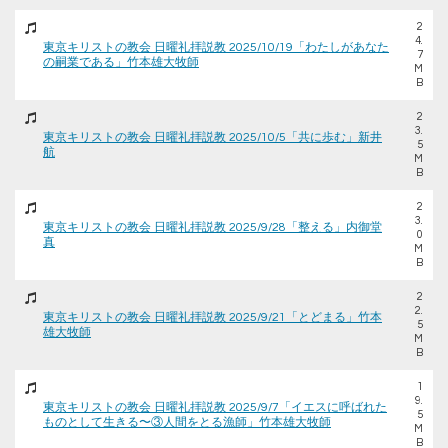
2
4.
東京キリストの教会 日曜礼拝説教 2025/10/19「わたしがあなた
7
の嗣業である」竹本雄大牧師
M
B
2
3.
東京キリストの教会 日曜礼拝説教 2025/10/5「共に歩む」新井
5
航
M
B
2
3.
東京キリストの教会 日曜礼拝説教 2025/9/28「整える」内御堂
0
真
M
B
2
2.
東京キリストの教会 日曜礼拝説教 2025/9/21「とどまる」竹本
5
雄大牧師
M
B
1
9.
東京キリストの教会 日曜礼拝説教 2025/9/7「イエスに呼ばれた
5
ものとして生きる〜③人間をとる漁師」竹本雄大牧師
M
B