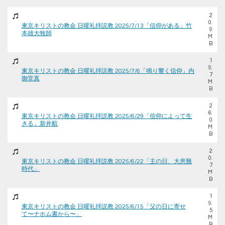
2
0.
東京キリストの教会 日曜礼拝説教 2025/7/13「信仰がある」竹
9
本雄大牧師
M
B
1
9.
東京キリストの教会 日曜礼拝説教 2025/7/6「鳴り響く信仰」内
7
御堂真
M
B
2
6.
東京キリストの教会 日曜礼拝説教 2025/6/29「信仰によって生
0
きる」新井航
M
B
2
0.
東京キリストの教会 日曜礼拝説教 2025/6/22「主の日、大患難
7
時代」
M
B
1
9.
東京キリストの教会 日曜礼拝説教 2025/6/15「父の日に寄せ
5
て〜ナホム書から〜」
M
B