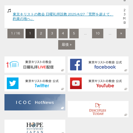
B
2
東京キリストの教会 日曜礼拝説教 2025/4/27「荒野を超えて、
3
約束の地へ」
M
B
1 / 16
1
2
3
4
5
...
10
...
»
最後 »