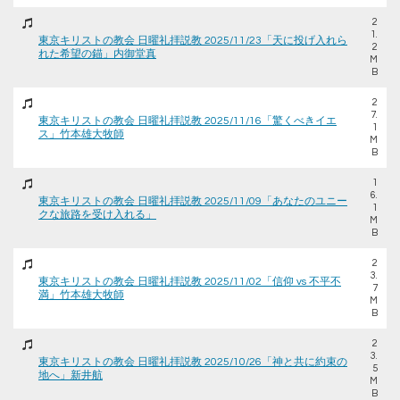
2
1.
東京キリストの教会 日曜礼拝説教 2025/11/23「天に投げ入れら
2
れた希望の錨」内御堂真
M
B
2
7.
東京キリストの教会 日曜礼拝説教 2025/11/16「驚くべきイエ
1
ス」竹本雄大牧師
M
B
1
6.
東京キリストの教会 日曜礼拝説教 2025/11/09「あなたのユニー
1
クな旅路を受け入れる」
M
B
2
3.
東京キリストの教会 日曜礼拝説教 2025/11/02「信仰 vs 不平不
7
満」竹本雄大牧師
M
B
2
3.
東京キリストの教会 日曜礼拝説教 2025/10/26「神と共に約束の
5
地へ」新井航
M
B