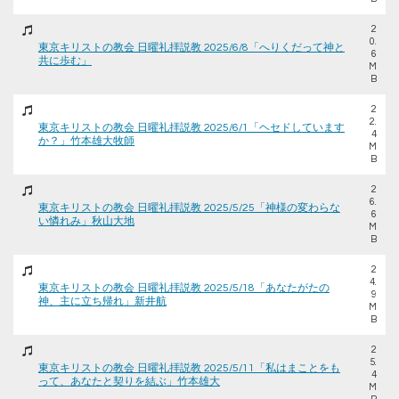
2
0.
東京キリストの教会 日曜礼拝説教 2025/6/8「へりくだって神と
6
共に歩む」
M
B
2
2.
東京キリストの教会 日曜礼拝説教 2025/6/1「ヘセドしています
4
か？」竹本雄大牧師
M
B
2
6.
東京キリストの教会 日曜礼拝説教 2025/5/25「神様の変わらな
6
い憐れみ」秋山大地
M
B
2
4.
東京キリストの教会 日曜礼拝説教 2025/5/18「あなたがたの
9
神、主に立ち帰れ」新井航
M
B
2
5.
東京キリストの教会 日曜礼拝説教 2025/5/11「私はまことをも
4
って、あなたと契りを結ぶ」竹本雄大
M