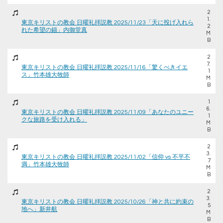
2
1.
東京キリストの教会 日曜礼拝説教 2025/11/23「天に投げ入れら
2
れた希望の錨」内御堂真
M
B
2
7.
東京キリストの教会 日曜礼拝説教 2025/11/16「驚くべきイエ
1
ス」竹本雄大牧師
M
B
1
6.
東京キリストの教会 日曜礼拝説教 2025/11/09「あなたのユニー
1
クな旅路を受け入れる」
M
B
2
3.
東京キリストの教会 日曜礼拝説教 2025/11/02「信仰 vs 不平不
7
満」竹本雄大牧師
M
B
2
3.
東京キリストの教会 日曜礼拝説教 2025/10/26「神と共に約束の
5
地へ」新井航
M
B