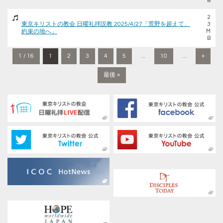
B
2
東京キリストの教会 日曜礼拝説教 2025/4/27「荒野を超えて、
3
約束の地へ」
M
B
1 / 16
1
2
3
4
5
...
10
...
»
最後 »