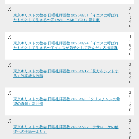
2
2.
東京キリストの教会 日曜礼拝説教 2025/8/31「イエスに呼ばれ
5
たものとして生きる〜② I WILL MAKE YOU」新井航
M
B
1
8.
東京キリストの教会 日曜礼拝説教 2025/8/24「イエスに呼ばれ
8
たものとして生きる〜①イエスが弟子として呼んだ」内御堂真
M
B
2
2.
東京キリストの教会 日曜礼拝説教 2025/8/17「見方をシフトす
6
る」竹本雄大牧師
M
B
2
3.
東京キリストの教会 日曜礼拝説教 2025/8/3「クリスチャンの希
5
望の真髄」新井航
M
B
2
1.
東京キリストの教会 日曜礼拝説教 2025/7/27「テサロニケの信
9
徒への手紙一より」
M
B