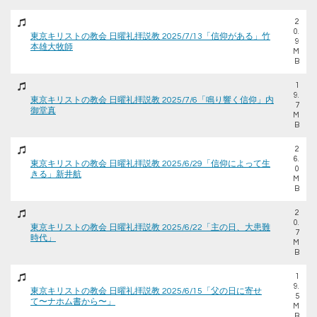
2
0.
東京キリストの教会 日曜礼拝説教 2025/7/13「信仰がある」竹
9
本雄大牧師
M
B
1
9.
東京キリストの教会 日曜礼拝説教 2025/7/6「鳴り響く信仰」内
7
御堂真
M
B
2
6.
東京キリストの教会 日曜礼拝説教 2025/6/29「信仰によって生
0
きる」新井航
M
B
2
0.
東京キリストの教会 日曜礼拝説教 2025/6/22「主の日、大患難
7
時代」
M
B
1
9.
東京キリストの教会 日曜礼拝説教 2025/6/15「父の日に寄せ
5
て〜ナホム書から〜」
M
B