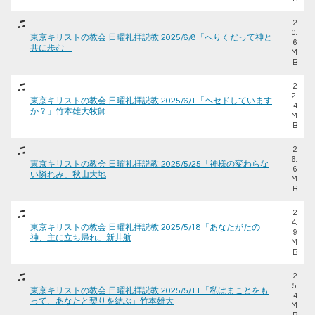
2
0.
東京キリストの教会 日曜礼拝説教 2025/6/8「へりくだって神と
6
共に歩む」
M
B
2
2.
東京キリストの教会 日曜礼拝説教 2025/6/1「ヘセドしています
4
か？」竹本雄大牧師
M
B
2
6.
東京キリストの教会 日曜礼拝説教 2025/5/25「神様の変わらな
6
い憐れみ」秋山大地
M
B
2
4.
東京キリストの教会 日曜礼拝説教 2025/5/18「あなたがたの
9
神、主に立ち帰れ」新井航
M
B
2
5.
東京キリストの教会 日曜礼拝説教 2025/5/11「私はまことをも
4
って、あなたと契りを結ぶ」竹本雄大
M