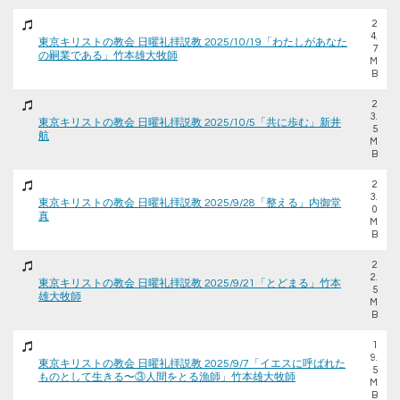
2
4.
東京キリストの教会 日曜礼拝説教 2025/10/19「わたしがあなた
7
の嗣業である」竹本雄大牧師
M
B
2
3.
東京キリストの教会 日曜礼拝説教 2025/10/5「共に歩む」新井
5
航
M
B
2
3.
東京キリストの教会 日曜礼拝説教 2025/9/28「整える」内御堂
0
真
M
B
2
2.
東京キリストの教会 日曜礼拝説教 2025/9/21「とどまる」竹本
5
雄大牧師
M
B
1
9.
東京キリストの教会 日曜礼拝説教 2025/9/7「イエスに呼ばれた
5
ものとして生きる〜③人間をとる漁師」竹本雄大牧師
M
B