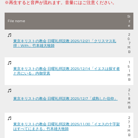
※再生すると音声が流れます。音量にはご注意ください。
Si
File name
z
e
2
0.
東京キリストの教会 日曜礼拝説教 2025/12/21「クリスマス礼
7
拝：With」竹本雄大牧師
M
B
1
9.
東京キリストの教会 日曜礼拝説教 2025/12/14「イエスは探す者
1
と共にいる」内御堂真
M
B
2
1.
東京キリストの教会 日曜礼拝説教 2025/12/7「成熟した信仰」
8
M
B
2
7.
東京キリストの教会 日曜礼拝説教 2025/11/30「イエスの十字架
3
はすべてにまさる」竹本雄大牧師
M
B